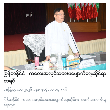
မြန်မာနိုင်ငံ ကလေးအလုပ်သမားပပျောက်ရေးဆိုင်ရာ
စာရင်
နေပြည်တော်၊ ၂၀၂၆ ခုနှစ်၊ ဇူလိုင်လ ၁၇ ရက်
မြန်မာနိုင်ငံ ကလေးအလုပ်သမားပပျောက်ရေးဆိုင်ရာ စာရင်းကောက်ယူ
ရေးလုပ
....