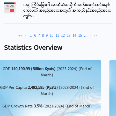
(၁၃) ကြိမ်မြောက် အာဆီယံအသိုက်အဝန်းစာရင်းအင်းစနစ်
ကော်မတီ အစည်းအဝေးအတွက် အကြိုညှိနှိုင်းအစည်းအဝေး
ကျင်းပ
««
«
…
6
7
8
9
10
11
12
13
14
15
…
»
»»
Statistics Overview
Per Capita Investment
688,742 (Kyats)
(2023-2024) (End of March)
Permitted Amount of Foreign Direct Investment
661.62 (Million US$)
(2023 2024) (Apr-Mar)
Permitted Amount of Myanmar Citizens Investment
1,982.783.94 (Million Kyats)
(2023-2024) (Apr-Mar)