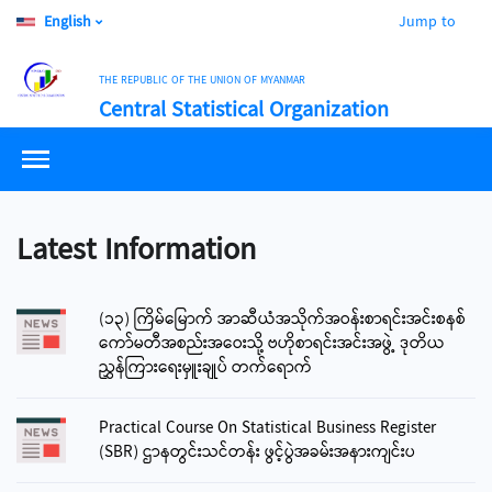
English
Jump to
THE REPUBLIC OF THE UNION OF MYANMAR
Central Statistical Organization
Latest Information
(၁၃) ကြိမ်မြောက် အာဆီယံအသိုက်အဝန်းစာရင်းအင်းစနစ်
ကော်မတီအစည်းအဝေးသို့ ဗဟိုစာရင်းအင်းအဖွဲ့ ဒုတိယ
ညွှန်ကြားရေးမှူးချုပ် တက်ရောက်
Practical Course On Statistical Business Register
(SBR) ဌာနတွင်းသင်တန်း ဖွင့်ပွဲအခမ်းအနားကျင်းပ